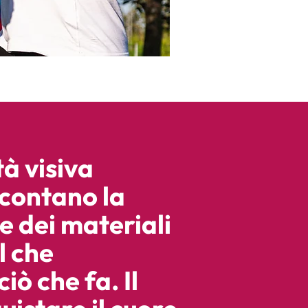
à visiva
ccontano la
te dei materiali
l che
iò che fa. Il