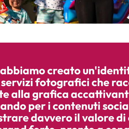
 abbiamo creato un'identit
servizi fotografici che ra
ste alla grafica accattivan
ando per i contenuti socia
rare davvero il valore di c