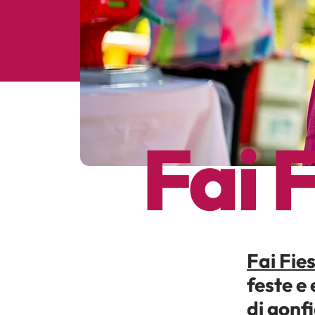
Fai 
Fai Fie
feste e
di gonf