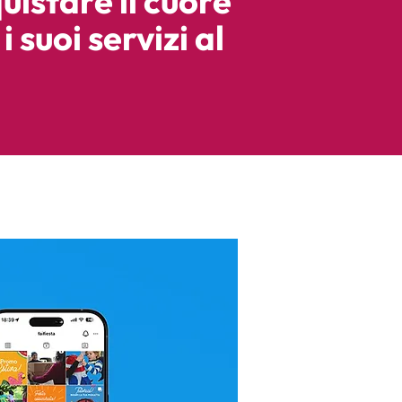
uistare il cuore
i suoi servizi al