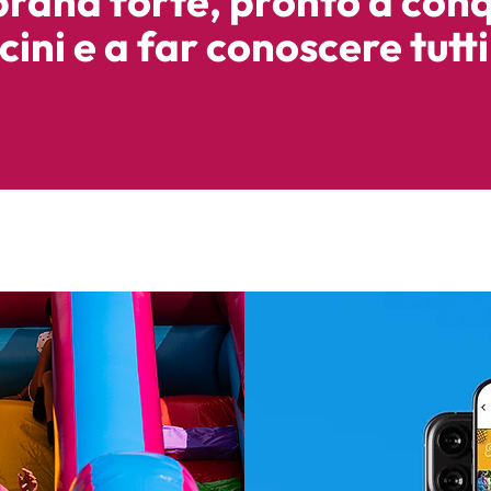
brand forte, pronto a conq
cini e a far conoscere tutti 