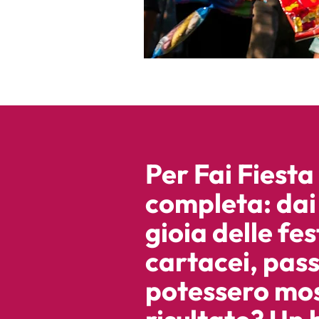
Per Fai Fiesta
completa: dai 
gioia delle fe
cartacei, pass
potessero
most