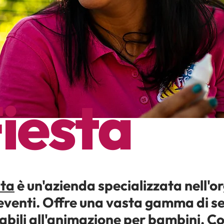
Fiesta
sta
è un'azienda specializzata nell'o
 eventi. Offre una vasta gamma di se
iabili all'animazione per bambini. Co