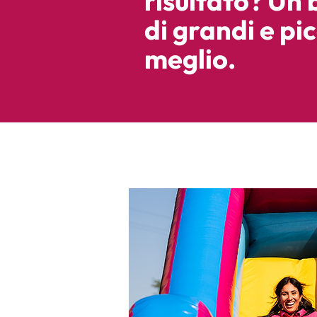
risultato? Un 
di grandi e pic
meglio.