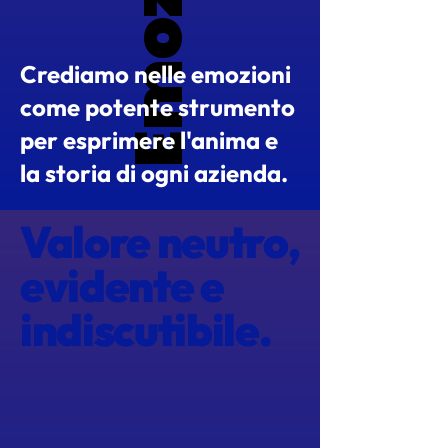
Emozione
Emozione
Crediamo nelle emozioni
come potente strumento
per esprimere l'anima e
la storia di ogni azienda.
Valore neutro,
evidente e
indiscutibile.