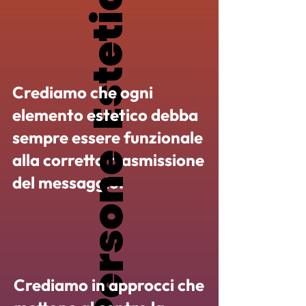
Estetica
Estetica
Crediamo che ogni
elemento estetico debba
sempre essere funzionale
alla corretta trasmissione
Persone
Persone
del messaggio.
Crediamo in approcci che