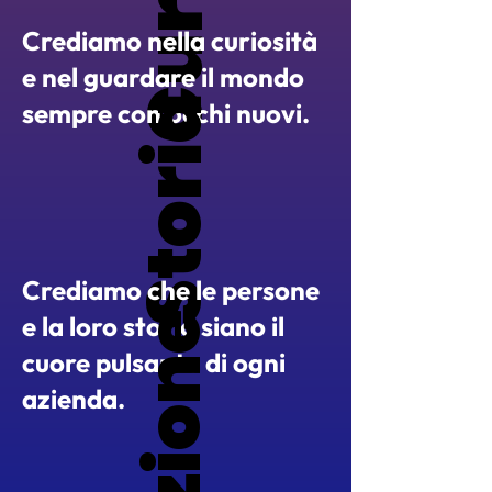
Crediamo nella curiosità
e nel guardare il mondo
Storia
Storia
sempre con occhi nuovi.
Crediamo che le persone
e la loro storia siano il
cuore pulsante di ogni
azienda.