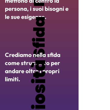
mettono al centro la
persona, i suoi bisogni e
le sue esigenze.
Sfida
Sfida
Crediamo nella sfida
come strumento per
Curiosità
Curiosità
andare oltre i propri
limiti.